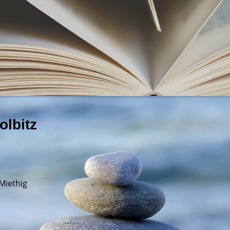
lbitz
Miethig