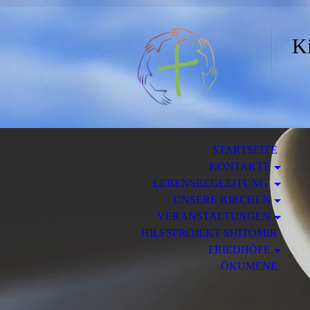
Ki
STARTSEITE
KONTAKTE
LEBENSBEGLEITUNG
UNSERE KIRCHEN
VERANSTALTUNGEN
HILFSPROJEKT SHITOMIR
FRIEDHÖFE
ÖKUMENE