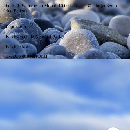
i.d.R. 1. Samstag im Monat, 10.00 Uhr - 11.30 Uhr (außer in
den Ferien)
Impressum:
Kirchgemeinde Neustadt (Orla)
Kirchplatz 2
07806 Neustadt (Orla)