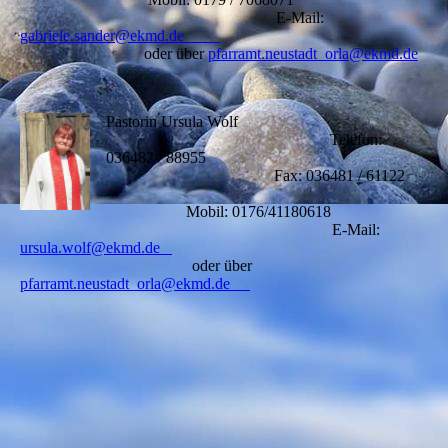
E-Mail:
gabriele.sander@ekmd.de
oder über
pfarramt.neustadt_orla@ekmd.de
Pastorin Ursula Wolf
Telefon:
036482 / 88955
Fax: 036481 / 61122
Mobil: 0176/41180618
E-Mail:
ursula.wolf@ekmd.de
oder über
pfarramt.neustadt_orla@ekmd.de