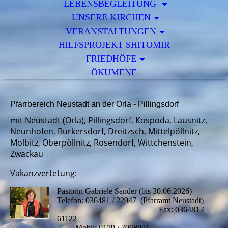
LEBENSBEGLEITUNG
UNSERE KIRCHEN
VERANSTALTUNGEN
HILFSPROJEKT SHITOMIR
FRIEDHÖFE
ÖKUMENE
Pfarrbereich Neustadt an der Orla - Pillingsdorf
mit Neustadt (Orla), Pillingsdorf, Kospoda, Lausnitz,
Neunhofen, Burkersdorf, Dreitzsch, Mittelpöllnitz,
Molbitz, Oberpöllnitz, Rosendorf, Wittchenstein,
Zwackau
Vakanzvertetung:
Pastorin Gabriele Sander (bis 30.06.2026)
Telefon: 036481 / 22947 (Pfarramt Neustadt)
Fax: 036481 /
61122
Mobil: 0179 / 7068071