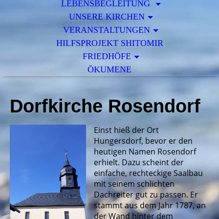
LEBENSBEGLEITUNG
UNSERE KIRCHEN
VERANSTALTUNGEN
HILFSPROJEKT SHITOMIR
FRIEDHÖFE
ÖKUMENE
Dorfkirche Rosendorf
Einst hieß der Ort
Hungersdorf, bevor er den
heutigen Namen Rosendorf
erhielt. Dazu scheint der
einfache, rechteckige Saalbau
mit seinem schlichten
Dachreiter gut zu passen. Er
stammt aus dem Jahr 1787, an
der Wand hinter dem