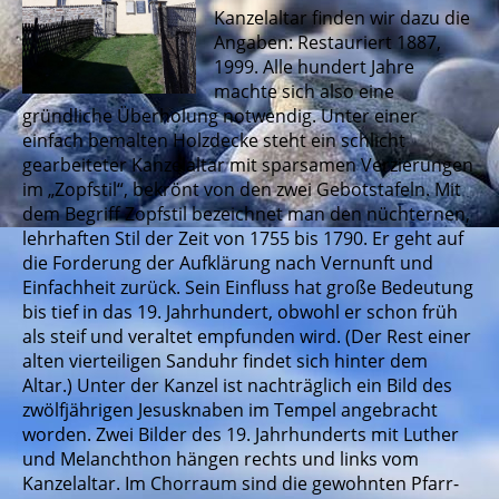
Kanzelaltar finden wir dazu die
Angaben: Restauriert 1887,
1999. Alle hundert Jahre
machte sich also eine
gründliche Überholung notwendig. Unter einer
einfach bemalten Holzdecke steht ein schlicht
gearbeiteter Kanzelaltar mit sparsamen Verzierungen
im „Zopfstil“, bekrönt von den zwei Gebotstafeln. Mit
dem Begriff Zopfstil bezeichnet man den nüchternen,
lehrhaften Stil der Zeit von 1755 bis 1790. Er geht auf
die Forderung der Aufklärung nach Vernunft und
Einfachheit zurück. Sein Einfluss hat große Bedeutung
bis tief in das 19. Jahrhundert, obwohl er schon früh
als steif und veraltet empfunden wird. (Der Rest einer
alten vierteiligen Sanduhr findet sich hinter dem
Altar.) Unter der Kanzel ist nachträglich ein Bild des
zwölfjährigen Jesusknaben im Tempel angebracht
worden. Zwei Bilder des 19. Jahrhunderts mit Luther
und Melanchthon hängen rechts und links vom
Kanzelaltar. Im Chorraum sind die gewohnten Pfarr-