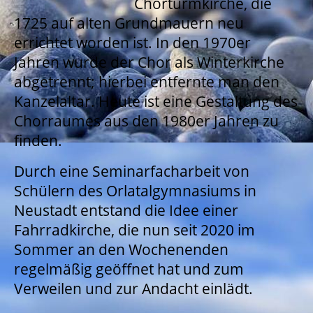
Chorturmkirche, die
1725 auf alten Grundmauern neu
errichtet worden ist. In den 1970er
Jahren wurde der Chor als Winterkirche
abgetrennt; hierbei entfernte man den
Kanzelaltar. Heute ist eine Gestaltung des
Chorraumes aus den 1980er Jahren zu
finden.
Durch eine Seminarfacharbeit von
Schülern des Orlatalgymnasiums in
Neustadt entstand die Idee einer
Fahrradkirche, die nun seit 2020 im
Sommer an den Wochenenden
regelmäßig geöffnet hat und zum
Verweilen und zur Andacht einlädt.